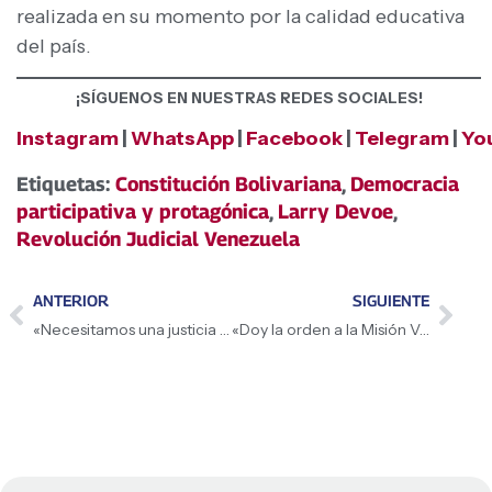
realizada en su momento por la calidad educativa
del país.
¡SÍGUENOS EN NUESTRAS REDES SOCIALES!
Instagram
|
WhatsApp
|
Facebook
|
Telegram
|
Yo
Etiquetas:
Constitución Bolivariana
,
Democracia
participativa y protagónica
,
Larry Devoe
,
Revolución Judicial Venezuela
ANTERIOR
SIGUIENTE
«Necesitamos una justicia que siente las bases verdaderas para cuando intenten sacudir la tranquilidad y la paz de Venezuela», aseguró la Presidenta (E) Delcy Rodríguez
«Doy la orden a la Misión Venezuela Bella para que entregue este coliseo completamente adaptado a las comunidades del municipio Sucre», anunció la Presidenta (E) Delcy Rodríguez