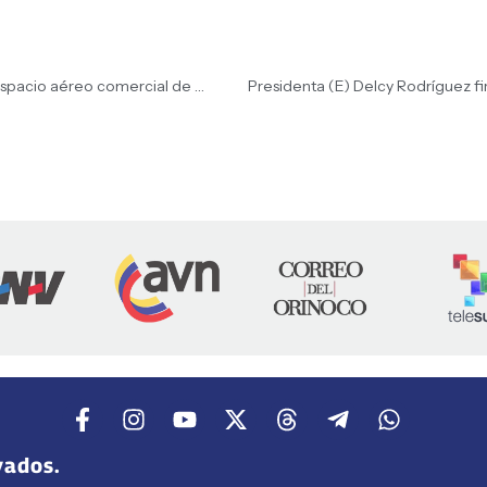
«Estamos hablando que cese las restricciones en el espacio aéreo comercial de Venezuela. Que vengan todas las aerolíneas e inversionistas que tengan que venir»: Presidenta (E) Delcy Rodríguez
Presidenta (E) Delcy Rodríguez f
vados.