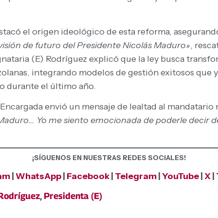
stacó el origen ideológico de esta reforma, asegurand
isión de futuro del Presidente Nicolás Maduro»
, resca
ignataria (E) Rodríguez explicó que la ley busca transf
ezolanas, integrando modelos de gestión exitosos que 
 durante el último año.
 Encargada envió un mensaje de lealtad al mandatario 
ás Maduro… Yo me siento emocionada de poderle decir 
¡SÍGUENOS EN NUESTRAS REDES SOCIALES!
ram
|
WhatsApp
|
Facebook
|
Telegram
|
YouTube
|
X
|
Rodríguez
,
Presidenta (E)