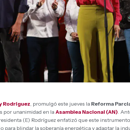
y Rodríguez
, promulgó este jueves la
Reforma Parcia
es por unanimidad en la
Asamblea Nacional (AN)
. An
residenta (E) Rodríguez enfatizó que este instrumento
o para blindar la soberanía energética y adaptar la ind