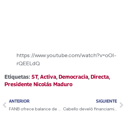
https://www.youtube.com/watch?v=oOI-
rQEELdQ
Etiquetas:
5T
,
Activa
,
Democracia
,
Directa
,
Presidente Nicolás Maduro
ANTERIOR
SIGUIENTE
FANB ofrece balance de ejercicio “Relámpago del Catatumbo”
Cabello develó financiamiento de la ultraderecha