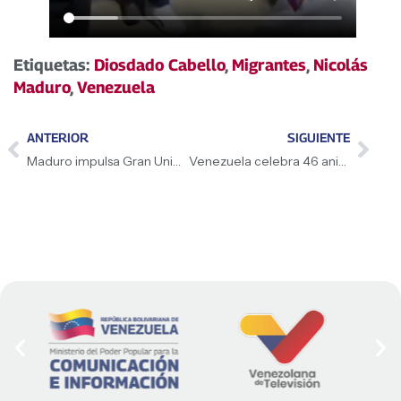
Etiquetas:
Diosdado Cabello
,
Migrantes
,
Nicolás
Maduro
,
Venezuela
ANTERIOR
SIGUIENTE
Maduro impulsa Gran Unión Campesina Ezequiel Zamora
Venezuela celebra 46 aniversario de la Revolución Sandinista