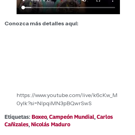
Conozca más detalles aquí:
https://www.youtube.com/live/k6cKw_M
0yIk?si=NlpqiMN3pBQwrSwS
Etiquetas:
Boxeo
,
Campeón Mundial
,
Carlos
Cañizales
,
Nicolás Maduro