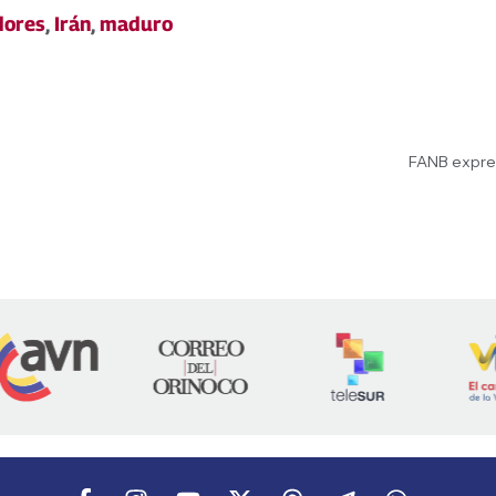
dores
,
Irán
,
maduro
FANB expres