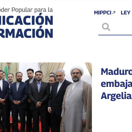
MIPPCI
LEY
Maduro
embaja
Argelia