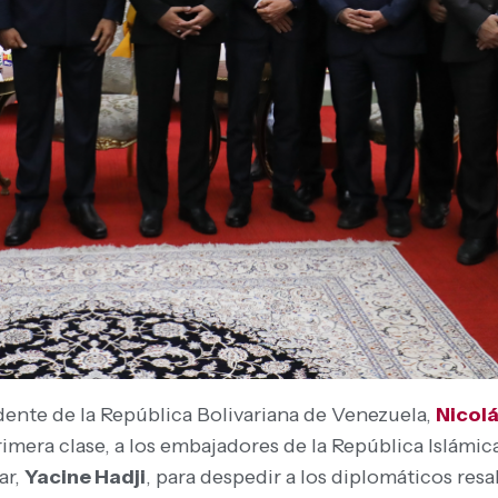
idente de la República Bolivariana de Venezuela,
Nicol
rimera clase, a los embajadores de la República Islámic
ar,
Yacine Hadji
, para despedir a los diplomáticos resa