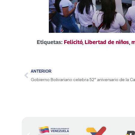
Etiquetas:
Felicitó
,
Libertad de niños
,
m
ANTERIOR
Gobierno Bolivariano celebra 52º aniversario de la C