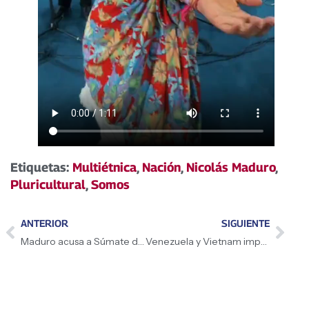
Etiquetas:
Multiétnica
,
Nación
,
Nicolás Maduro
,
Pluricultural
,
Somos
ANTERIOR
SIGUIENTE
Maduro acusa a Súmate de fraude electoral en Ecuador
Venezuela y Vietnam impulsan el nuevo mundo multipolar