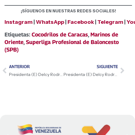
¡SÍGUENOS EN NUESTRAS REDES SOCIALES!
Instagram
|
WhatsApp
|
Facebook
|
Telegram
|
Yo
Etiquetas:
Cocodrilos de Caracas
,
Marinos de
Oriente
,
Superliga Profesional de Baloncesto
(SPB)
ANTERIOR
SIGUIENTE
Presidenta (E) Delcy Rodríguez enaltece triunfo histórico de Omailyn Alcalá en Brasil
Presidenta (E) Delcy Rodríguez fortalece alianza estratégica en Barbados