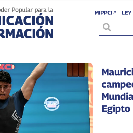
MIPPCI
LEY
Mauric
campeó
Mundia
Egipto