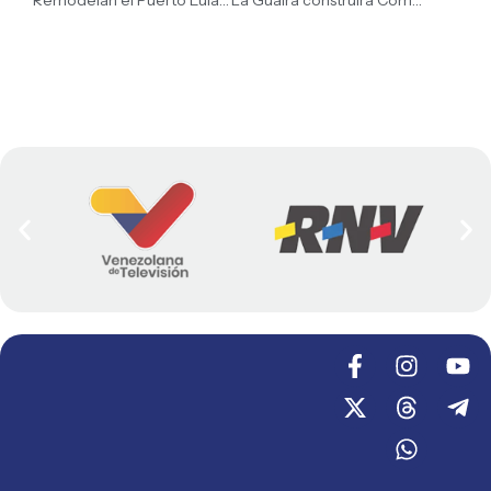
Remodelan el Puerto Eulalia Buroz en Anzoátegui para impulsar el turismo nacional
La Guaira construirá Complejo Universitario para 20 instituciones