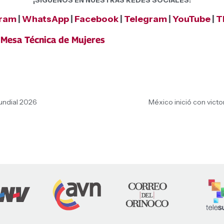
¡SÍGUENOS EN NUESTRAS REDES SOCIALES!
gram
|
WhatsApp
|
Facebook
|
Telegram
|
YouTube
|
T
,
Mesa Técnica de Mujeres
Mundial 2026
México inició con victo