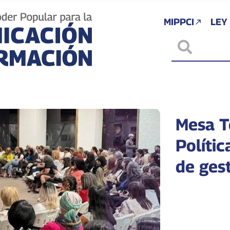
MIPPCI
LEY
Mesa T
Políti
de gest