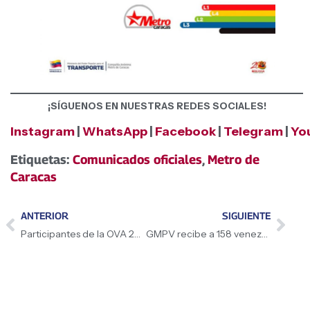
¡SÍGUENOS EN NUESTRAS REDES SOCIALES!
Instagram
|
WhatsApp
|
Facebook
|
Telegram
|
Yo
Etiquetas:
Comunicados oficiales
,
Metro de
Caracas
ANTERIOR
SIGUIENTE
Participantes de la OVA 2026 afianzaron conocimientos en ciencia e historia
GMPV recibe a 158 venezolanos en el vuelo número 156