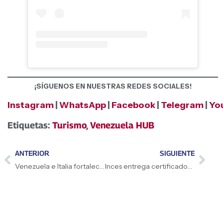
¡SÍGUENOS EN NUESTRAS REDES SOCIALES!
Instagram
|
WhatsApp
|
Facebook
|
Telegram
|
Yo
Etiquetas:
Turismo
,
Venezuela HUB
ANTERIOR
SIGUIENTE
Venezuela e Italia fortalecen lazos mediante la cooperación en patrimonio cultural
Inces entrega certificados internacionales a miles de trabajadores