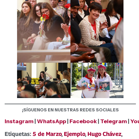
¡SÍGUENOS EN NUESTRAS REDES SOCIALES
Instagram
|
WhatsApp
|
Facebook
|
Telegram
|
Yo
Etiquetas:
5 de Marzo
,
Ejemplo
,
Hugo Chávez
,