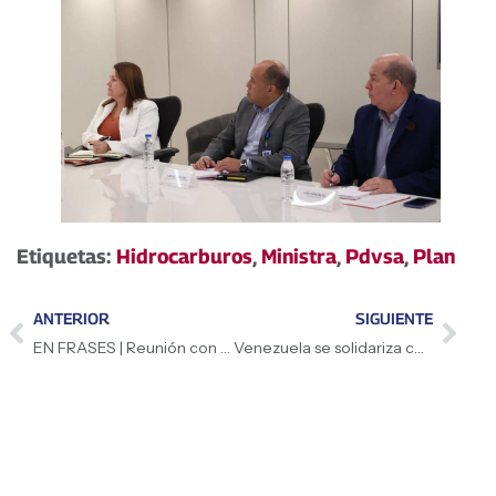
Etiquetas:
Hidrocarburos
,
Ministra
,
Pdvsa
,
Plan
ANTERIOR
SIGUIENTE
EN FRASES | Reunión con Alto Mando Político y Militar
Venezuela se solidariza con China