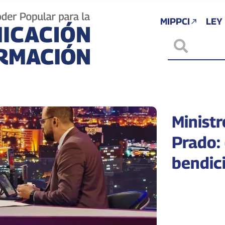
MIPPCI
LEY
Minist
Prado:
bendic