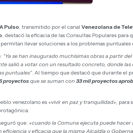
A Pulso
, transmitido por el canal
Venezolana de Tele
o
, destacó la eficacia de las Consultas Populares para
es permitan llevar soluciones a los problemas puntuale
ó:
“Ya se han inaugurado muchísimas obras a partir del
e salió a votar con un resultado concreto, donde las
as puntuales”
. Al tiempo que destacó que durante el p
6 proyectos
que se suman con
33 mil proyectos aprob
ueblo venezolano es
«vivir en paz y tranquilidad»
, para
protagónica.
aseguró que:
«cuando la Comuna ejecuta puede hacer l
 eficiencia y eficacia que la misma Alcaldía o Gobern