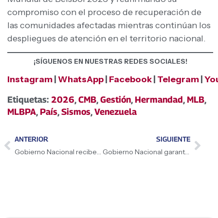
compromiso con el proceso de recuperación de
las comunidades afectadas mientras continúan los
despliegues de atención en el territorio nacional.
¡SÍGUENOS EN NUESTRAS REDES SOCIALES!
Instagram
|
WhatsApp
|
Facebook
|
Telegram
|
Yo
Etiquetas:
2026
,
CMB
,
Gestión
,
Hermandad
,
MLB
,
MLBPA
,
País
,
Sismos
,
Venezuela
ANTERIOR
SIGUIENTE
Gobierno Nacional recibe asistencia humanitaria de Argentina, México y Alemania
Gobierno Nacional garantiza atención alimentaria a familias afectadas por sismos a través de las Cocineras de la Patria ​