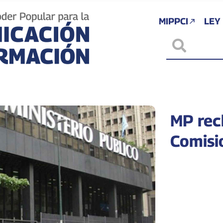
MIPPCI
LEY
MP rec
Comisi