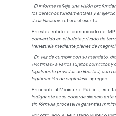
«El informe refleja una visión profund
los derechos fundamentales y el ejerci
de la Nación»,
refiere el escrito.
En este sentido, el comunicado del MP
convertido en el bufete privado de terr
Venezuela mediante planes de magnicidi
«En vez de cumplir con su mandato, dic
«víctimas» a varios sujetos convictos y 
legalmente privados de libertad, con res
legitimación de capitales»
, agregan.
En cuanto al Ministerio Público, este 
indignante es su cobarde silencio ante
sin fórmula procesal ni garantías míni
Por otro lado, el Ministerio Público in