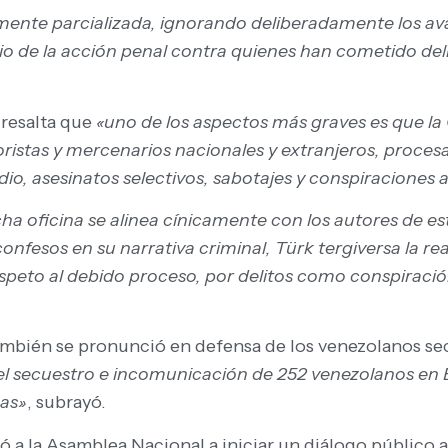
amente parcializada, ignorando deliberadamente los ava
cio de la acción penal contra quienes han cometido del
 resalta que
«uno de los aspectos más graves es que la
oristas y mercenarios nacionales y extranjeros, proces
o, asesinatos selectivos, sabotajes y conspiraciones
ha oficina se alinea cínicamente con los autores de e
confesos en su narrativa criminal, Türk tergiversa la re
peto al debido proceso, por delitos como conspiración, 
también se pronunció en defensa de los venezolanos se
 el secuestro e incomunicación de 252 venezolanos en 
mas»
, subrayó.
stó a la Asamblea Nacional a iniciar un diálogo público