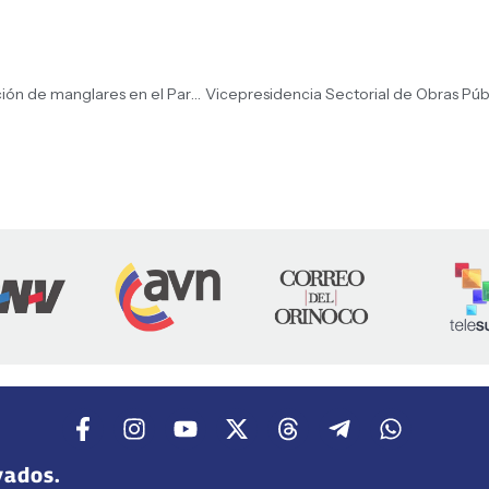
MINEC Falcón activa Plan Chuquisaca con la restauración de manglares en el Parque Nacional Morrocoy
vados.