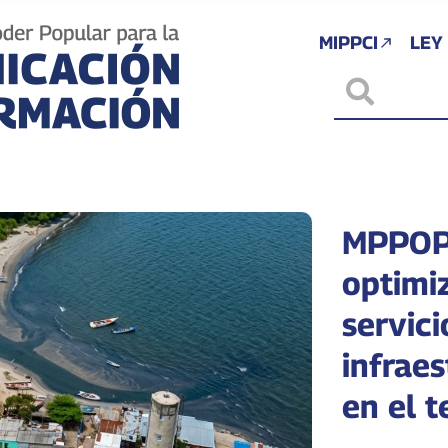
MIPPCI
LEY
MPPOP 
optimi
servici
infrae
en el t