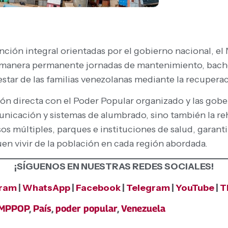
nción integral orientadas por el gobierno nacional, el
manera permanente jornadas de mantenimiento, bache
estar de las familias venezolanas mediante la recuperac
ción directa con el Poder Popular organizado y las gob
municación y sistemas de alumbrado, sino también la re
s múltiples, parques e instituciones de salud, garant
uen vivir de la población en cada región abordada.
¡SÍGUENOS EN NUESTRAS REDES SOCIALES!
gram
|
WhatsApp
|
Facebook
|
Telegram
|
YouTube
|
T
MPPOP
,
País
,
poder popular
,
Venezuela