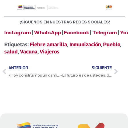
¡SÍGUENOS EN NUESTRAS REDES SOCIALES!
Instagram
|
WhatsApp
|
Facebook
|
Telegram
|
Yo
Etiquetas:
Fiebre amarilla
,
Inmunización
,
Pueblo
,
salud
,
Vacuna
,
Viajeros
ANTERIOR
SIGUIENTE
«Hoy construimos un camino con mayor justicia para que nuestras niñas y jóvenes hereden un país de derechos plenos»: Jefa de la GMVJ, Génesis Garvett sobre la Consulta Popular Nacional
«El futuro es de ustedes, de los emprendedores»: Presidenta (E) Delcy Rodríguez durante la visita a «Ceviche Verano»