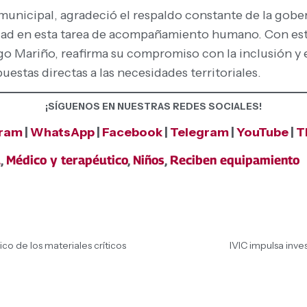
municipal, agradeció el respaldo constante de la gobe
dad en esta tarea de acompañamiento humano. Con este
ago Mariño, reafirma su compromiso con la inclusión y e
estas directas a las necesidades territoriales.
¡SÍGUENOS EN NUESTRAS REDES SOCIALES!
gram
|
WhatsApp
|
Facebook
|
Telegram
|
YouTube
|
T
l
,
Médico y terapéutico
,
Niños
,
Reciben equipamiento
co de los materiales críticos
IVIC impulsa inve