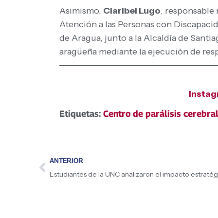
Asimismo,
Claribel Lugo
, responsable 
Atención a las Personas con Discapaci
de Aragua, junto a la Alcaldía de Santi
aragüeña mediante la ejecución de respu
Insta
Etiquetas:
Centro de parálisis cerebra
ANTERIOR
Estudiantes de la UNC analizaron el impacto estratégi