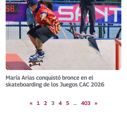
María Arias conquistó bronce en el
skateboarding de los Juegos CAC 2026
«
1
2
3
4
5
…
403
»