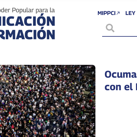
MIPPCI
LEY
Ocumar
con el