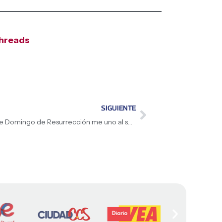
hreads
SIGUIENTE
Presidenta (E) Delcy Rodríguez: «En este Domingo de Resurrección me uno al sentir profundo de los venezolanos»