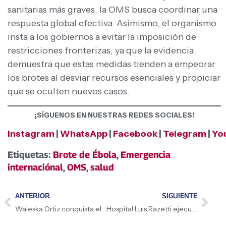
sanitarias más graves, la OMS busca coordinar una
respuesta global efectiva. Asimismo, el organismo
insta a los gobiernos a evitar la imposición de
restricciones fronterizas, ya que la evidencia
demuestra que estas medidas tienden a empeorar
los brotes al desviar recursos esenciales y propiciar
que se oculten nuevos casos.
¡SÍGUENOS EN NUESTRAS REDES SOCIALES!
Instagram
|
WhatsApp
|
Facebook
|
Telegram
|
Yo
Etiquetas:
Brote de Ébola
,
Emergencia
internaciónal
,
OMS
,
salud
ANTERIOR
SIGUIENTE
Waleska Ortiz conquista el oro nacional de 400 metros y apunta al Mundial Sub-20
Hospital Luis Razetti ejecuta su primer trasplante de córnea con éxito