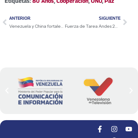
Etiquetas:
80 Años
,
Cooperación
,
ONU
,
Paz
ANTERIOR
SIGUIENTE
Venezuela y China fortalecen relaciones en 1er. Foro Hong Ting
Fuerza de Tarea Andes 2025 protege a la población