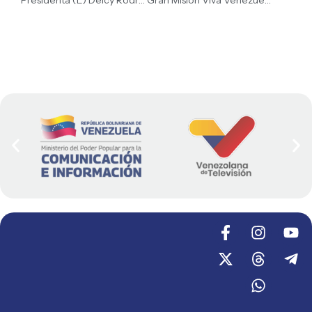
Presidenta (E) Delcy Rodríguez: «Vayamos este 8 de marzo con convicción, con alta conciencia y con profundo amor por nuestra Patria»
Gran Misión Viva Venezuela rinde homenaje a Cecilia Todd