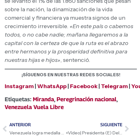
se levantó el 1% de las 1.860 sanciones que pesan
sobre la nación, la dinamización de la vida
comercial y financiera ya muestra signos de un
crecimiento irreversible.
«En este país o cabemos
todos, o no cabe nadie; mañana llegaremos a la
capital con la certeza de que la ruta es el abrazo
entre hermanos y la prosperidad definitiva para
nuestras hijas e hijos»
, sentenció.
¡SÍGUENOS EN NUESTRAS REDES SOCIALES!
Instagram
|
WhatsApp
|
Facebook
|
Telegram
|
Yo
Etiquetas:
Miranda
,
Peregrinación nacional
,
Venezuela Vuela Libre
ANTERIOR
SIGUIENTE
Venezuela logra medalla de plata en Campeonato Mundial de Ajedrez para personas con discapacidad visual
+Vídeo| Presidenta (E) Delcy Rodríguez celebra firma con BP para potenciar sector gasífero