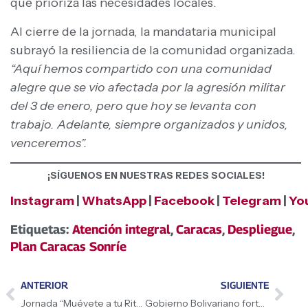
que prioriza las necesidades locales.
Al cierre de la jornada, la mandataria municipal
subrayó la resiliencia de la comunidad organizada.
“Aquí hemos compartido con una comunidad
alegre que se vio afectada por la agresión militar
del 3 de enero, pero que hoy se levanta con
trabajo. Adelante, siempre organizados y unidos,
venceremos”.
¡SÍGUENOS EN NUESTRAS REDES SOCIALES!
Instagram
|
WhatsApp
|
Facebook
|
Telegram
|
Yo
Etiquetas:
Atención integral
,
Caracas
,
Despliegue
,
Plan Caracas Sonríe
ANTERIOR
SIGUIENTE
Jornada “Muévete a tu Ritmo” promueve la inclusión de más de 3 mil personas con discapacidad
Gobierno Bolivariano fortalece soberanía alimentaria y bienestar social