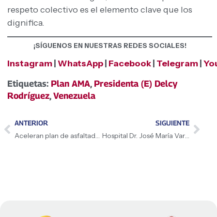
respeto colectivo es el elemento clave que los
dignifica.
¡SÍGUENOS EN NUESTRAS REDES SOCIALES!
Instagram
|
WhatsApp
|
Facebook
|
Telegram
|
Yo
Etiquetas:
Plan AMA
,
Presidenta (E) Delcy
Rodríguez
,
Venezuela
ANTERIOR
SIGUIENTE
Aceleran plan de asfaltado y rehabilitación vial en los accesos del Hospital Pérez Carreño
Hospital Dr. José María Vargas de La Guaira realiza intervención quirúrgica de alta complejidad