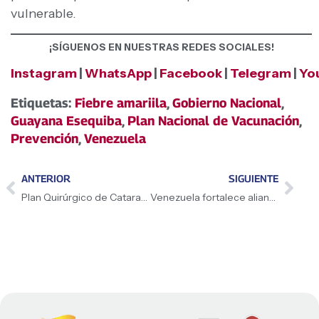
vulnerable.
¡SÍGUENOS EN NUESTRAS REDES SOCIALES!
Instagram
|
WhatsApp
|
Facebook
|
Telegram
|
Yo
Etiquetas:
Fiebre amariila
,
Gobierno Nacional
,
Guayana Esequiba
,
Plan Nacional de Vacunación
,
Prevención
,
Venezuela
ANTERIOR
SIGUIENTE
Plan Quirúrgico de Cataratas en Guárico beneficiará a 972 pacientes
Venezuela fortalece alianzas en la OMC durante encuentro ministerial del G-33