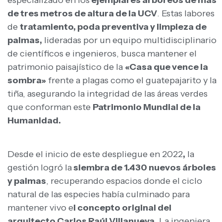
de tres metros de altura de la UCV
. Estas labores
de
tratamiento, poda preventiva y limpieza de
palmas,
lideradas por un equipo multidisciplinario
de científicos e ingenieros, busca mantener el
patrimonio paisajístico de la
«Casa que vence la
sombra»
frente a plagas como el guatepajarito y la
tiña, asegurando la integridad de las áreas verdes
que conforman este
Patrimonio Mundial de la
Humanidad.
Desde el inicio de este despliegue en 2022
,
la
gestión logró la
siembra de 1.430 nuevos árboles
y palmas
, recuperando espacios donde el ciclo
natural de las especies había culminado para
mantener vivo e
l concepto original del
arquitecto Carlos Raúl Villanueva
. La ingeniera