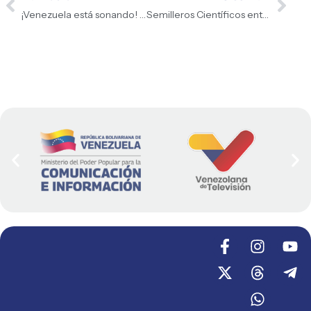
¡Venezuela está sonando! La selección femenina de voleibol se corona campeona suramericana U17
Semilleros Científicos entrega 60 kits de electrónica en Caracas