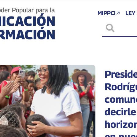
MIPPCI
LEY
Presid
Rodríg
comune
decirle
horizo
en nue