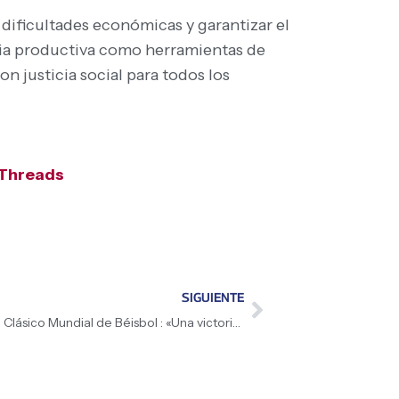
 dificultades económicas y garantizar el
encia productiva como herramientas de
n justicia social para todos los
Threads
SIGUIENTE
Presidenta (E) Delcy Rodríguez sobre el Clásico Mundial de Béisbol : «Una victoria que llena de alegría a todo el país. ¡Arriba Venezuela!»