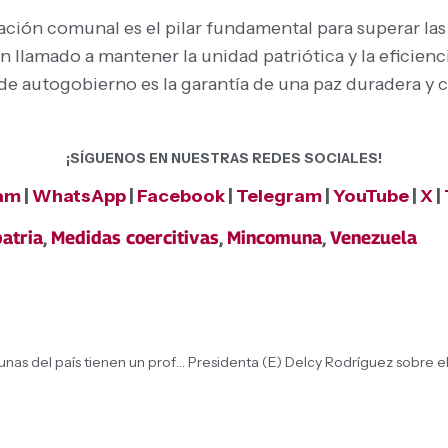
zación comunal es el pilar fundamental para superar las
 un llamado a mantener la unidad patriótica y la efici
e autogobierno es la garantía de una paz duradera y co
¡SÍGUENOS EN NUESTRAS REDES SOCIALES!
ram
|
WhatsApp
|
Facebook
|
Telegram
|
YouTube
|
X
|
patria
,
Medidas coercitivas
,
Mincomuna
,
Venezuela
Presidenta (E) Delcy Rodríguez aseguró que las comunas del país tienen un profundo trasfondo de mensaje político para la Patria: Igualdad y acceso a las oportunidades