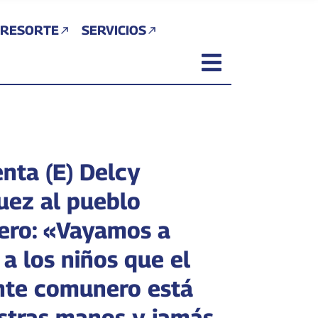
 RESORTE
SERVICIOS
enta (E) Delcy
uez al pueblo
ro: «Vayamos a
 a los niños que el
nte comunero está
stras manos y jamás