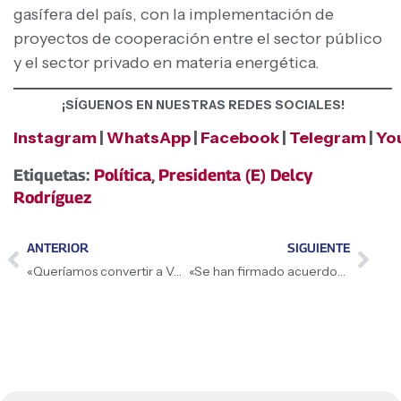
gasífera del país, con la implementación de
proyectos de cooperación entre el sector público
y el sector privado en materia energética.
¡SÍGUENOS EN NUESTRAS REDES SOCIALES!
Instagram
|
WhatsApp
|
Facebook
|
Telegram
|
Yo
Etiquetas:
Política
,
Presidenta (E) Delcy
Rodríguez
ANTERIOR
SIGUIENTE
«Queríamos convertir a Venezuela en un exportador de gas y con esta firma estamos reafirmando ese camino», afirmó la Presidenta (E) Delcy Rodríguez
«Se han firmado acuerdos con figuras de negociación que están contemplados por primera vez en la Ley de Hidrocarburos», afirma Presidenta (E) Delcy Rodríguez