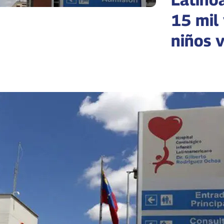
15 mil 
niños 