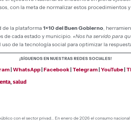
, con la meta de normalizar estos procedimientos y l
ad de la plataforma
1×10 del Buen Gobierno
, herramien
es de cada estado y municipio.
«Nos ha servido para qu
 uso de la tecnología social para optimizar la respuest
¡SÍGUENOS EN NUESTRAS REDES SOCIALES!
gram
|
WhatsApp
|
Facebook
|
Telegram
|
YouTube
|
T
enta
,
salud
Se ha completado el plan de articulación del sector público con el sector privado para atender la deuda quirúrgica en el país: Presidenta (E) Delcy Rodríguez comentó que están en ejecución planes de hemodinamia, colocación de marcapasos y operación de cataratas