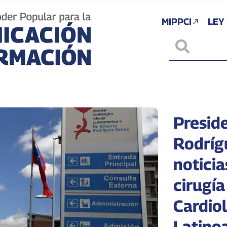
MIPPCI
LEY
Presid
Rodríg
noticia
cirugí
Cardiol
Latino