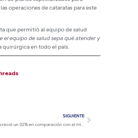
as operaciones de cataratas para este
ta que permitió al equipo de salud
e el equipo de salud sepa qué atender y
a quirúrgica en todo el país.
hreads
SIGUIENTE
En enero de 2026 el consumo nacional creció un 32% en comparación con el mismo periodo de 2025: Presidenta (E) Delcy Rodríguez destaca la capacidad de recuperación de los venezolanos