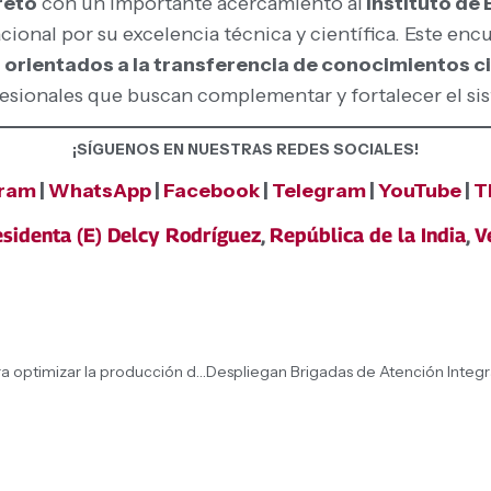
cretó
con un importante acercamiento al
Instituto de 
ional por su excelencia técnica y científica. Este encu
 orientados a la transferencia de conocimientos ci
esionales que buscan complementar y fortalecer el si
¡SÍGUENOS EN NUESTRAS REDES SOCIALES!
gram
|
WhatsApp
|
Facebook
|
Telegram
|
YouTube
|
T
sidenta (E) Delcy Rodríguez
,
República de la India
,
V
Fundación IDEA capacita a agricultores de Baruta para optimizar la producción de cacao