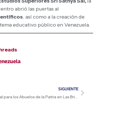
Estudios Superiores Sri Sathya Sai,
la
entro abrió las puertas al
entíficos
, así como a la creación de
stema educativo público en Venezuela.
hreads
enezuela
SIGUIENTE
Despliegan Brigadas de Atención Integral para los Abuelos de la Patria en Las Brisas