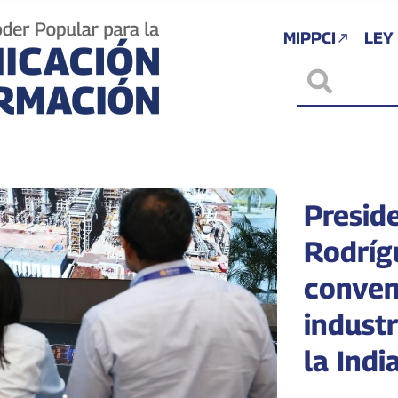
MIPPCI
LEY
Presid
Rodríg
conven
industr
la Indi