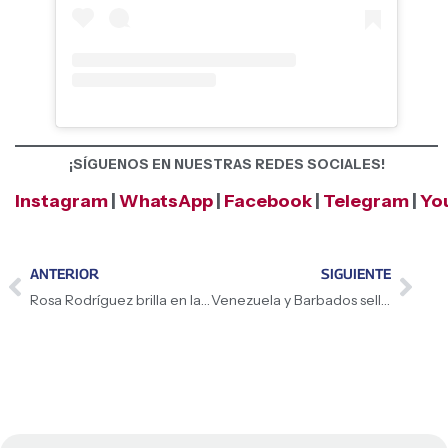
¡SÍGUENOS EN NUESTRAS REDES SOCIALES!
Instagram
|
WhatsApp
|
Facebook
|
Telegram
|
Yo
ANTERIOR
SIGUIENTE
Rosa Rodríguez brilla en la tercera parada de la Liga Nacional de Atletismo
Venezuela y Barbados sellan unión económica y comercial