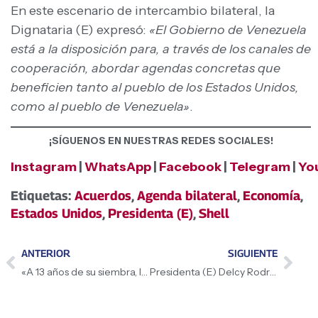
En este escenario de intercambio bilateral, la
Dignataria (E) expresó:
«El Gobierno de Venezuela
está a la disposición para, a través de los canales de
cooperación, abordar agendas concretas que
beneficien tanto al pueblo de los Estados Unidos,
como al pueblo de Venezuela»
.
¡SÍGUENOS EN NUESTRAS REDES SOCIALES!
Instagram
|
WhatsApp
|
Facebook
|
Telegram
|
Yo
Etiquetas:
Acuerdos
,
Agenda bilateral
,
Economía
,
Estados Unidos
,
Presidenta (E)
,
Shell
ANTERIOR
SIGUIENTE
«A 13 años de su siembra, le recordamos con fuerza»: Alcaldesa de Caracas, Carmen Meléndez, sobre el Comandante Chávez
Presidenta (E) Delcy Rodríguez: «Chávez se hizo pueblo y se hizo esperanza eterna en el corazón de Venezuela»