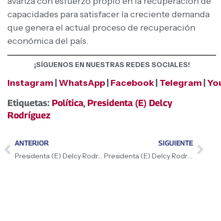
avanza con esfuerzo propio en la recuperación de
capacidades para satisfacer la creciente demanda
que genera el actual proceso de recuperación
económica del país.
¡SÍGUENOS EN NUESTRAS REDES SOCIALES!
Instagram
|
WhatsApp
|
Facebook
|
Telegram
|
Yo
Etiquetas:
Política
,
Presidenta (E) Delcy
Rodríguez
ANTERIOR
SIGUIENTE
Presidenta (E) Delcy Rodríguez: «Lleven el espíritu de nuestro padre Simón Bolívar, sus enseñanzas, su legado, su doctrina militar y lo que nos enseñó Bolívar, a ser hombres y mujeres de Estado»
Presidenta (E) Delcy Rodríguez: «hoy es lo que se llama el pasaje perpendicular de los rayos solares de sur a norte, quiere decir que durante 45 días, a partir de hoy, los rayos del sol van a caer directamente sobre Venezuela»