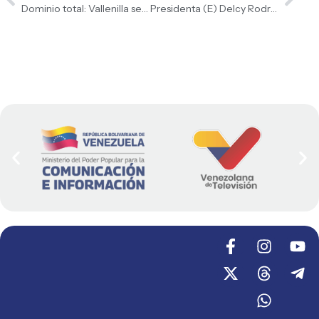
Dominio total: Vallenilla se cuelga tres oros en el Panamericano de Pesas
Presidenta (E) Delcy Rodríguez anuncia que el ingreso mínimo integral alcanzará el equivalente a 240 dólares