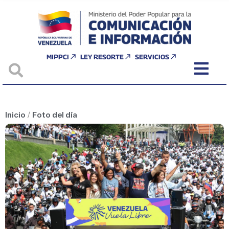
MIPPCI
LEY RESORTE
SERVICIOS
Inicio
/
Foto del día