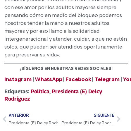
con ese amor por los adultos mayores siempre
pensando cómo en medio del bloqueo podemos
nosotros tender la mano a nuestros adultos
mayores y por eso llamo a la solidaridad
intergeneracional y atender, cuidar, a que no estén
solos, que puedan ser atendidos oportunamente
para preservar su vida».
¡SÍGUENOS EN NUESTRAS REDES SOCIALES!
Instagram
|
WhatsApp
|
Facebook
|
Telegram
|
Yo
Etiquetas:
Política
,
Presidenta (E) Delcy
Rodríguez
ANTERIOR
SIGUIENTE
Presidenta (E) Delcy Rodríguez anuncia dos proyectos eléctricos para Carabobo
Presidenta (E) Delcy Rodríguez: «No hay una Ley de Amnistía que haya tenido los resultados de la venezolana 9 mil personas beneficiadas»