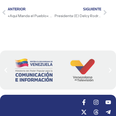
ANTERIOR
SIGUIENTE
«Aquí Manda el Pueblo»: Comunas de La Guaira impulsan Consulta Popular Nacional 2026
Presidenta (E) Delcy Rodríguez destacó que visita del secretario de Interior de EEUU, Doug Burgum, abre nuevos caminos y trae mucho trabajo para los equipos de ambos países