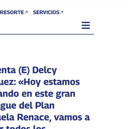
 RESORTE
SERVICIOS
enta (E) Delcy
uez: «Hoy estamos
ando en este gran
egue del Plan
ela Renace, vamos a
r todos los