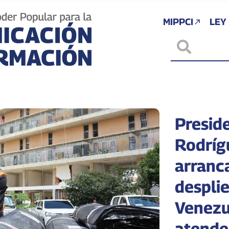
MIPPCI
LEY
Presid
Rodríg
arranc
despli
Venezu
atende