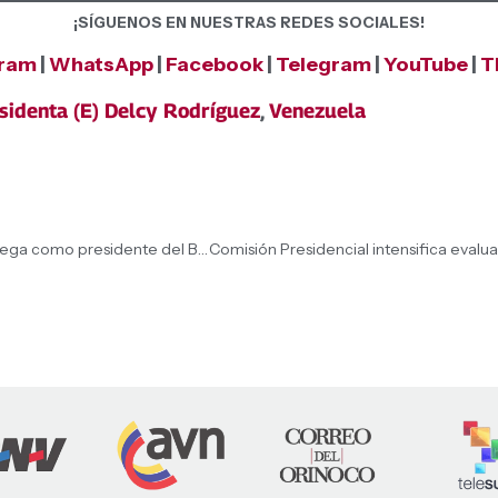
¡SÍGUENOS EN NUESTRAS REDES SOCIALES!
gram
|
WhatsApp
|
Facebook
|
Telegram
|
YouTube
|
T
sidenta (E) Delcy Rodríguez
,
Venezuela
Presidenta (E) Delcy Rodríguez nombró a Calixto Ortega como presidente del BCV