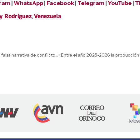
gram
|
WhatsApp
|
Facebook
|
Telegram
|
YouTube
|
T
cy Rodríguez
,
Venezuela
Venezuela denuncia ante la comunidad internacional falsa narrativa de conflicto promovida por Guyana