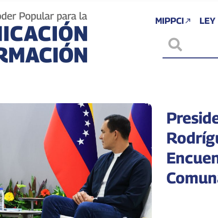
MIPPCI
LEY
Presid
Rodrígu
Encuen
Comuna