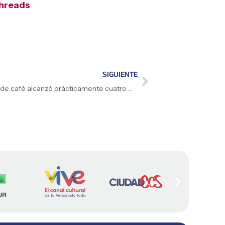
hreads
SIGUIENTE
«Entre el año 2025-2026 la producción de café alcanzó prácticamente cuatro millones de quintales de café», informó Presidenta (E) Delcy Rodríguez