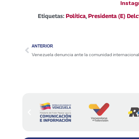
Insta
Etiquetas:
Política
,
Presidenta (E) Del
ANTERIOR