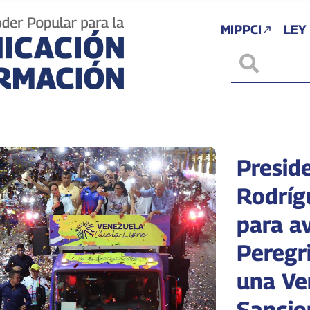
MIPPCI
LEY
Presid
Rodríg
para a
Peregr
una Ve
Sancio