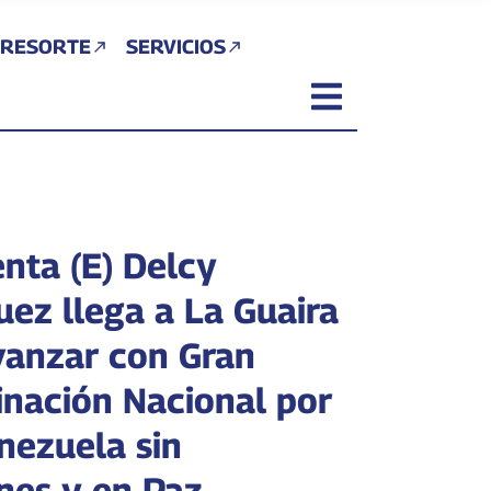
 RESORTE
SERVICIOS
enta (E) Delcy
uez llega a La Guaira
vanzar con Gran
inación Nacional por
nezuela sin
nes y en Paz