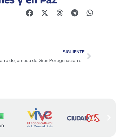
SIGUIENTE
Presidenta (E) Delcy Rodríguez lidera cierre de jornada de Gran Peregrinación en La Guaira