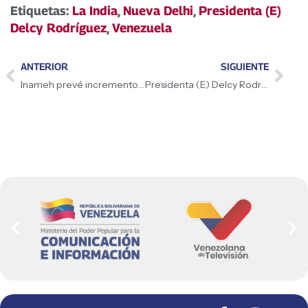
Etiquetas:
La India
,
Nueva Delhi
,
Presidenta (E)
Delcy Rodríguez
,
Venezuela
ANTERIOR
SIGUIENTE
Inameh prevé incremento de nubosa con lluvias y actividad tormentosa en gran parte del país
Presidenta (E) Delcy Rodríguez llegó a Nueva Delhi, República de la India, para cumplir agenda de trabajo