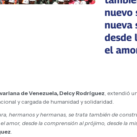
nuevo 
nueva 
desde l
el amo
livariana de Venezuela, Delcy Rodríguez
, extendió u
cional y cargada de humanidad y solidaridad.
ura, hermanos y hermanas, se trata también de construi
 el amor, desde la comprensión al prójimo, desde la m
guez
.