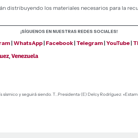
n distribuyendo los materiales necesarios para la rec
¡SÍGUENOS EN NUESTRAS REDES SOCIALES!
gram
|
WhatsApp
|
Facebook
|
Telegram
|
YouTube
|
T
guez
,
Venezuela
Presidenta (E) Delcy Rodríguez: «Venezuela es un país sísmico y seguirá siendo. Tenemos que atender todos nuestros procesos constructivos con una habilitación técnica para no poner en riesgo en futuro a la familia»