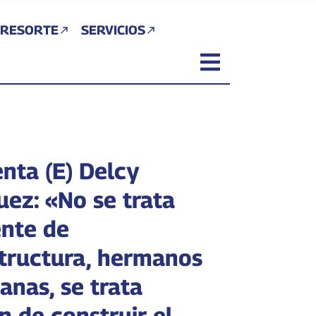
 RESORTE
SERVICIOS
enta (E) Delcy
uez: «No se trata
nte de
structura, hermanos
anas, se trata
n de construir el