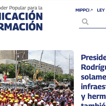
MIPPCI
LEY
Presid
Rodríg
solame
infrae
y herm
tambié