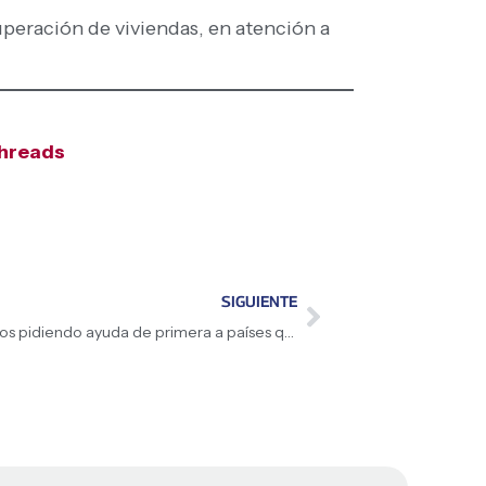
uperación de viviendas, en atención a
hreads
SIGUIENTE
Presidenta (E) Delcy Rodríguez: «Estamos pidiendo ayuda de primera a países que también son países sísmicos como Japón, Perú, Chile. Ya hemos contactado a los gobiernos para tener aquí especialistas»