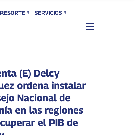
 RESORTE
SERVICIOS
enta (E) Delcy
uez ordena instalar
sejo Nacional de
ía en las regiones
ecuperar el PIB de
y