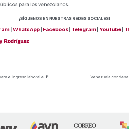
públicos para los venezolanos.
¡SÍGUENOS EN NUESTRAS REDES SOCIALES!
gram
|
WhatsApp
|
Facebook
|
Telegram
|
YouTube
|
T
cy Rodríguez
Presidenta (E) Delcy Rodríguez anuncia nuevo paso para el ingreso laboral el 1° de mayo: «Siempre con cautela de que el remedio pueda curar y sanar»
Venezuela condena a