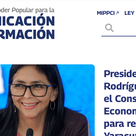
MIPPCI
LEY
Presid
Rodríg
el Con
Econom
para r
Yaracu