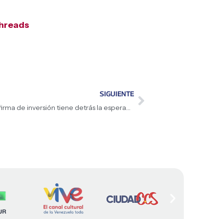
hreads
SIGUIENTE
Presidenta (E) Delcy Rodríguez: «Cada firma de inversión tiene detrás la esperanza de un país. Los invito a seguir la peregrinación por el renacer de Venezuela»