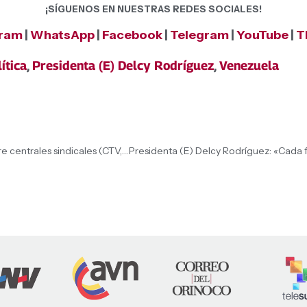
¡SÍGUENOS EN NUESTRAS REDES SOCIALES!
gram
|
WhatsApp
|
Facebook
|
Telegram
|
YouTube
|
T
ítica
,
Presidenta (E) Delcy Rodríguez
,
Venezuela
Presidenta (E) Delcy Rodríguez informa acuerdo entre centrales sindicales (CTV, CTB, ASI) y organizaciones empresariales